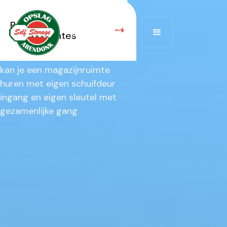
van Eindhoven
Bekijk alle
Op zoek naar een
+32 474 522 672
opslagruimtes
magazijnruimte te huur in de
buurt van Eindhoven?‎ ‍Bij ons
kan je een magazijnruimte
huren met eigen schuifdeur
ingang en eigen sleutel met
gezamenlijke gang.