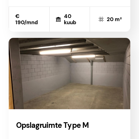
€
40
20 m²
190/mnd
kuub
Opslagruimte Type M