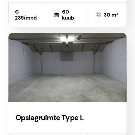
€
60
30 m²
235/mnd
kuub
Opslagruimte Type L