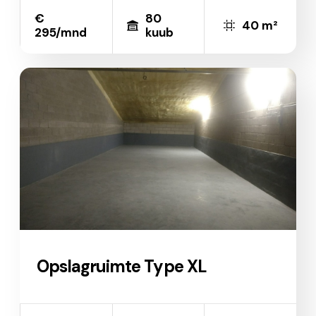
€
80
40 m²
295/mnd
kuub
Opslagruimte Type XL