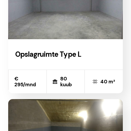
Opslagruimte Type L
€
80
40 m²
295/mnd
kuub