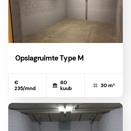
Opslagruimte Type M
€
60
30 m²
235/mnd
kuub