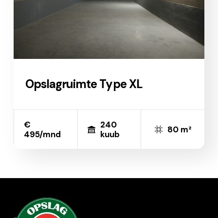
Opslagruimte Type XL
€
240
80 m²
495/mnd
kuub