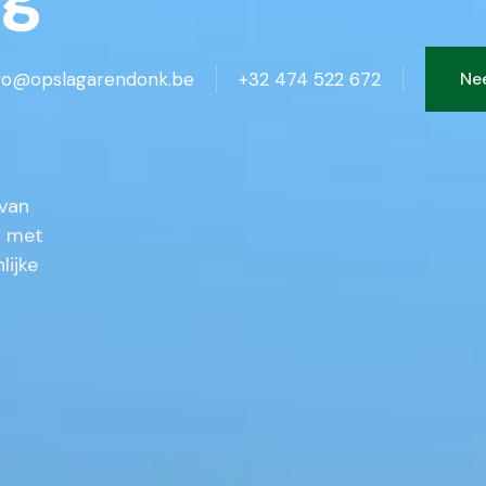
fo@opslagarendonk.be
+32 474 522 672
Ne
 van
n met
lijke