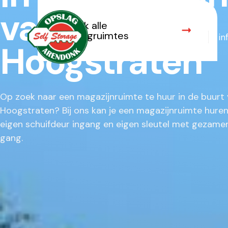
van
Bekijk alle
opslagruimtes
Opslagruimtes
in
Hoogstraten
Op zoek naar een magazijnruimte te huur in de buurt
Hoogstraten?‎ ‍Bij ons kan je een magazijnruimte hure
eigen schuifdeur ingang en eigen sleutel met gezamen
gang.