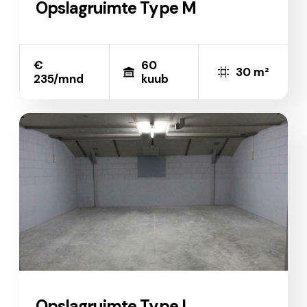
Opslagruimte Type M
€
60
30 m²
235/mnd
kuub
Opslagruimte Type L