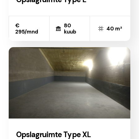
€
80
40 m²
295/mnd
kuub
Opslagruimte Type XL