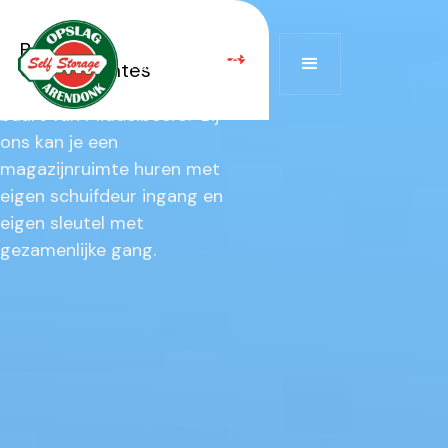
Middelbeers
Bekijk alle
Op zoek naar een
+32 474 522 672
opslagruimtes
magazijnruimte te huur in de
buurt van Middelbeers?‎ ‍Bij
ons kan je een
magazijnruimte huren met
eigen schuifdeur ingang en
eigen sleutel met
gezamenlijke gang.