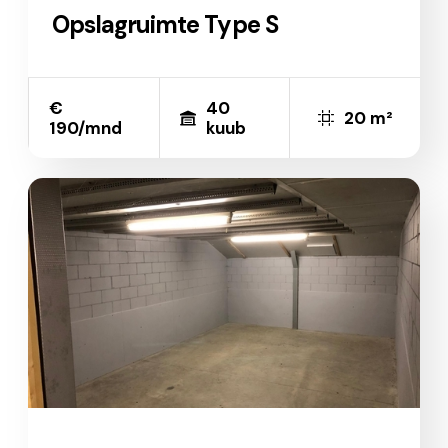
Opslagruimte Type S
€
40
20 m²
190/mnd
kuub