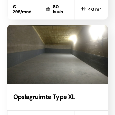
€
80
40 m²
295/mnd
kuub
Opslagruimte Type XL