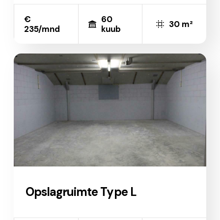
€
60
30 m²
235/mnd
kuub
Opslagruimte Type L