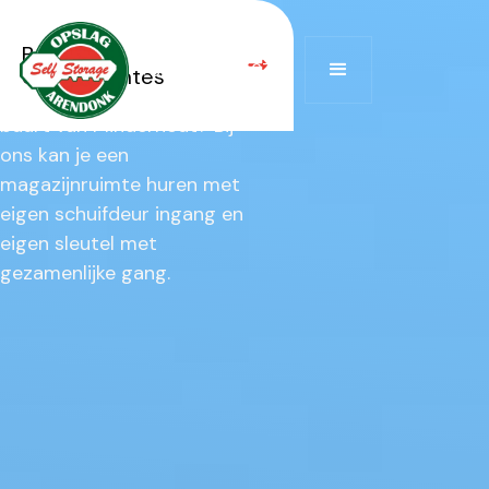
Minderhout
Bekijk alle
Op zoek naar een
+32 474 522 672
opslagruimtes
magazijnruimte te huur in de
buurt van Minderhout?‎ ‍Bij
ons kan je een
magazijnruimte huren met
eigen schuifdeur ingang en
eigen sleutel met
gezamenlijke gang.