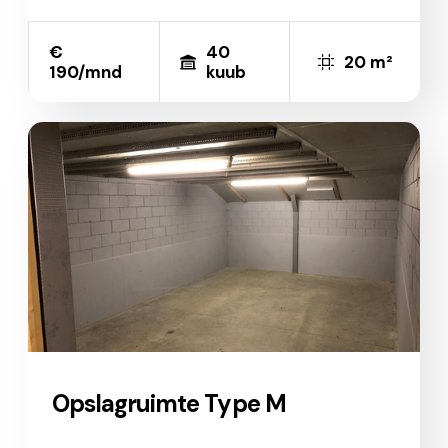
€
40
20 m²
190/mnd
kuub
Opslagruimte Type M