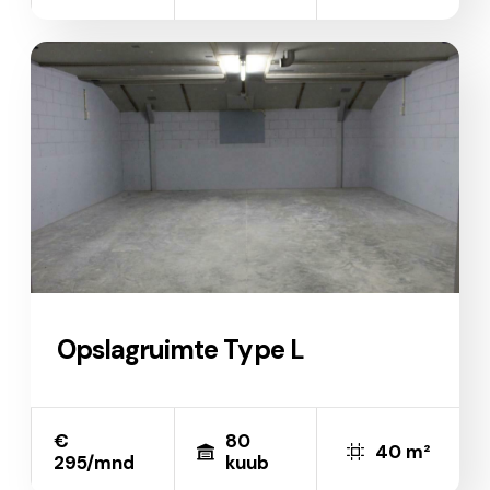
Opslagruimte Type L
€
80
40 m²
295/mnd
kuub