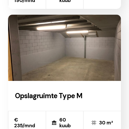
190/mnd
kuub
Opslagruimte Type M
€
60
30 m²
235/mnd
kuub