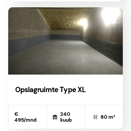
Opslagruimte Type XL
€
240
80 m²
495/mnd
kuub