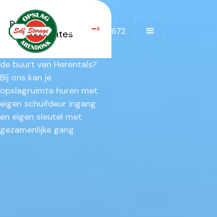
Herentals
Bekijk alle
+32 474 522 672
opslagruimtes
Op zoek naar
opslagruimte te huur in
de buurt van Herentals?‎
‍Bij ons kan je
opslagruimte huren met
eigen schuifdeur ingang
en eigen sleutel met
gezamenlijke gang.