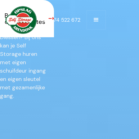
Op zoek naar Self
Bekijk alle
+32 474 522 672
Storage te huur
opslagruimtes
in de buurt van
Diessen?‎ ‍Bij ons
kan je Self
Storage huren
met eigen
schuifdeur ingang
en eigen sleutel
met gezamenlijke
gang.