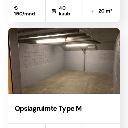
€
40
20 m²
190/mnd
kuub
Opslagruimte Type M