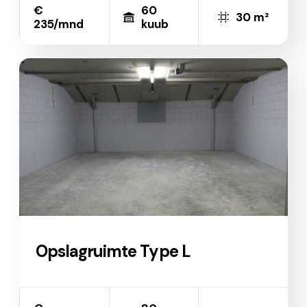
€
60
30 m²
235/mnd
kuub
Opslagruimte Type L