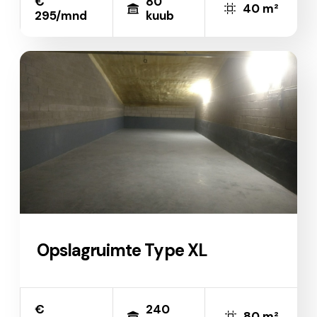
€
80
40 m²
295/mnd
kuub
Opslagruimte Type XL
€
240
80 m²