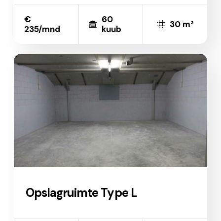
€
60
30 m²
235/mnd
kuub
Opslagruimte Type L