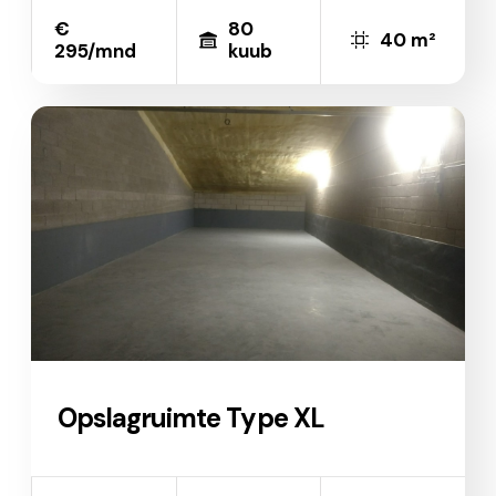
€
80
40 m²
295/mnd
kuub
Opslagruimte Type XL