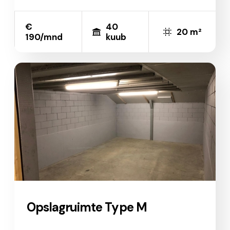
€
40
20 m²
190/mnd
kuub
Opslagruimte Type M