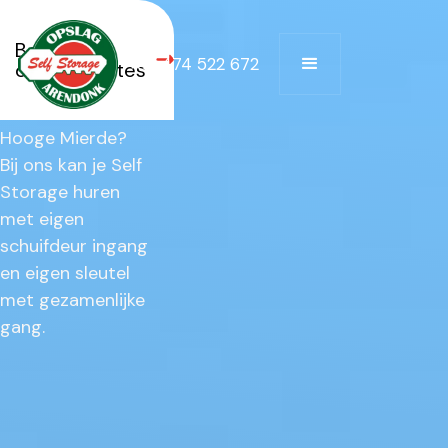
Mierde
Bekijk alle
Op zoek naar Self
+32 474 522 672
opslagruimtes
Storage te huur
in de buurt van
Hooge Mierde?‎
‍Bij ons kan je Self
Storage huren
met eigen
schuifdeur ingang
en eigen sleutel
met gezamenlijke
gang.