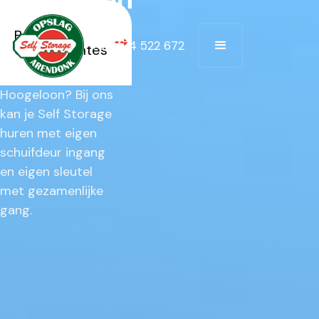
Bekijk alle
Op zoek naar Self
+32 474 522 672
opslagruimtes
Storage te huur in
de buurt van
Hoogeloon?‎ ‍Bij ons
kan je Self Storage
huren met eigen
schuifdeur ingang
en eigen sleutel
met gezamenlijke
gang.