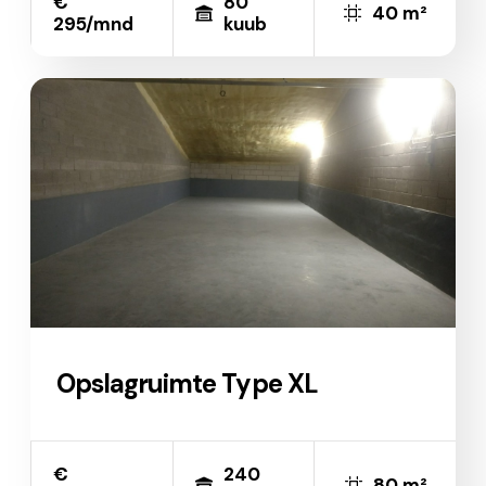
€
80
40 m²
295/mnd
kuub
Opslagruimte Type XL
€
240
80 m²