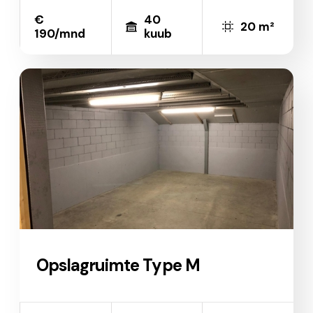
€
40
20 m²
190/mnd
kuub
Opslagruimte Type M