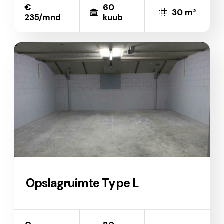
€
60
30 m²
235/mnd
kuub
Opslagruimte Type L