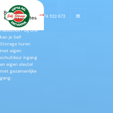
Op zoek naar Self
Bekijk alle
+32 474 522 672
Storage te huur
opslagruimtes
in de buurt van
Hadschot?‎ ‍Bij ons
kan je Self
Storage huren
met eigen
schuifdeur ingang
en eigen sleutel
met gezamenlijke
gang.