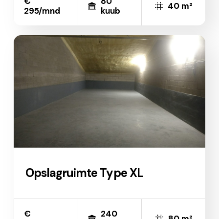
€
80
40 m²
295/mnd
kuub
Opslagruimte Type XL
€
240
80 m²