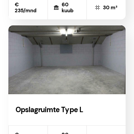
€
60
30 m²
235/mnd
kuub
Opslagruimte Type L