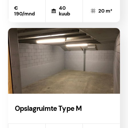
€
40
20 m²
190/mnd
kuub
Opslagruimte Type M